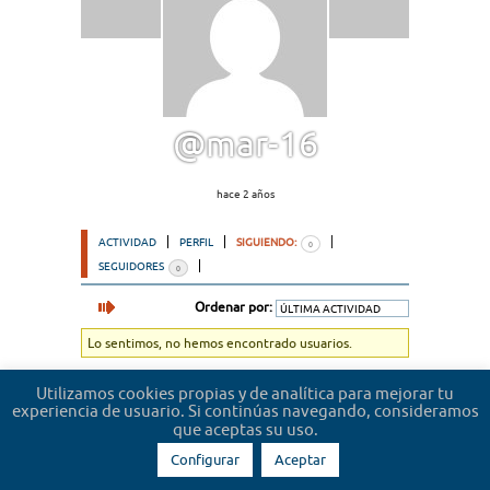
@mar-16
hace 2 años
ACTIVIDAD
PERFIL
SIGUIENDO:
0
SEGUIDORES
0
Ordenar por:
Lo sentimos, no hemos encontrado usuarios.
Utilizamos cookies propias y de analítica para mejorar tu
experiencia de usuario. Si continúas navegando, consideramos
que aceptas su uso.
Configurar
Aceptar