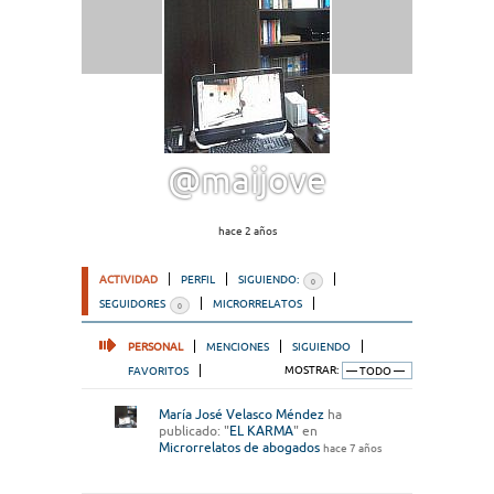
@maijove
hace 2 años
ACTIVIDAD
PERFIL
SIGUIENDO:
0
SEGUIDORES
MICRORRELATOS
0
PERSONAL
MENCIONES
SIGUIENDO
FAVORITOS
MOSTRAR:
María José Velasco Méndez
ha
publicado: "
EL KARMA
" en
Microrrelatos de abogados
hace 7 años