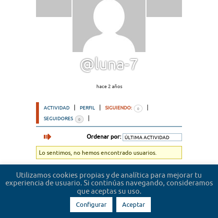
@luna-7
hace 2 años
ACTIVIDAD
PERFIL
SIGUIENDO:
0
SEGUIDORES
0
Ordenar por:
Lo sentimos, no hemos encontrado usuarios.
Utilizamos cookies propias y de analítica para mejorar tu
experiencia de usuario. Si continúas navegando, consideramos
que aceptas su uso.
Configurar
Aceptar