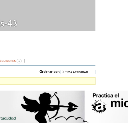
s-43
SEGUIDORES
0
Ordenar por:
.