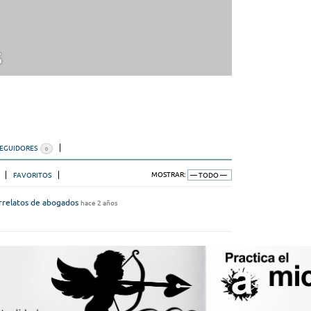
s
SEGUIDORES
0
FAVORITOS
MOSTRAR:
rrelatos de abogados
hace 2 años