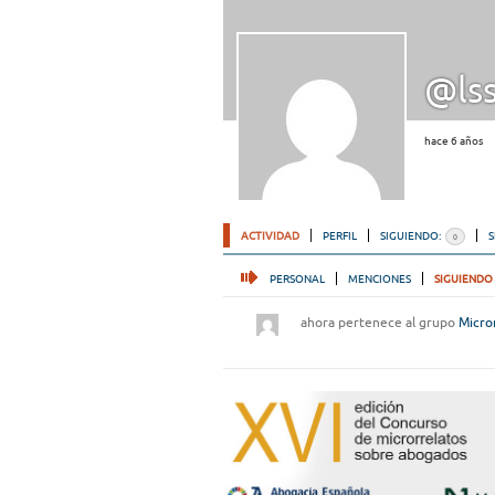
@ls
hace 6 años
ACTIVIDAD
PERFIL
SIGUIENDO:
0
PERSONAL
MENCIONES
SIGUIENDO
ahora pertenece al grupo
Micro