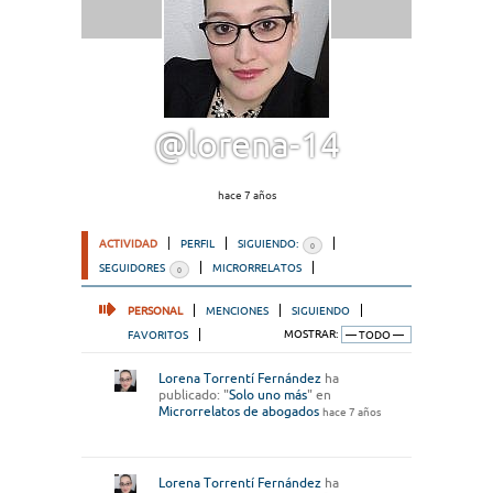
@lorena-14
hace 7 años
ACTIVIDAD
PERFIL
SIGUIENDO:
0
SEGUIDORES
MICRORRELATOS
0
PERSONAL
MENCIONES
SIGUIENDO
FAVORITOS
MOSTRAR:
Lorena Torrentí Fernández
ha
publicado: "
Solo uno más
" en
Microrrelatos de abogados
hace 7 años
Lorena Torrentí Fernández
ha