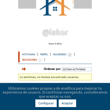
@lekor
hace 3 años
ACTIVIDAD
PERFIL
SIGUIENDO:
0
SEGUIDORES
0
Ordenar por:
Lo sentimos, no hemos encontrado usuarios.
Utilizamos cookies propias y de analítica para mejorar tu
experiencia de usuario. Si continúas navegando, consideramos
que aceptas su uso.
Configurar
Aceptar