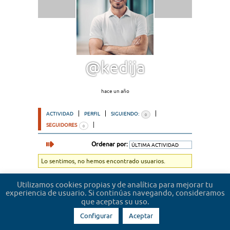
@kedija
hace un año
ACTIVIDAD
PERFIL
SIGUIENDO:
0
SEGUIDORES
0
Ordenar por:
Lo sentimos, no hemos encontrado usuarios.
Utilizamos cookies propias y de analítica para mejorar tu
experiencia de usuario. Si continúas navegando, consideramos
que aceptas su uso.
Configurar
Aceptar