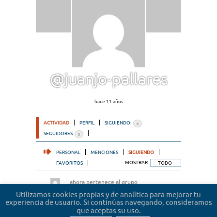
@juanjo-pallares
hace 11 años
ACTIVIDAD
PERFIL
SIGUIENDO:
0
SEGUIDORES
0
PERSONAL
MENCIONES
SIGUIENDO
FAVORITOS
MOSTRAR:
ahora pertenece al grupo
Microrrelatos de abogados
hace 2 años
Utilizamos cookies propias y de analítica para mejorar tu
experiencia de usuario. Si continúas navegando, consideramos
que aceptas su uso.