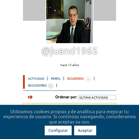
@juand1965
hace 12 años
ACTIVIDAD
PERFIL
SIGUIENDO:
0
SEGUIDORES
1
Ordenar por:
Lo sentimos, no hemos encontrado usuarios.
Utilizamos cookies propias y de analítica para mejorar tu
experiencia de usuario. Si continúas navegando, consideramos
que aceptas su uso.
Configurar
Aceptar