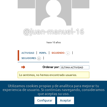
@juan-manuel-16
hace 10 años
ACTIVIDAD
PERFIL
SIGUIENDO:
0
SEGUIDORES
0
Ordenar por:
Lo sentimos, no hemos encontrado usuarios.
Utilizamos cookies propias y de analítica para mejorar tu
experiencia de usuario. Si continúas navegando, consideramos
que aceptas su uso.
Configurar
Aceptar