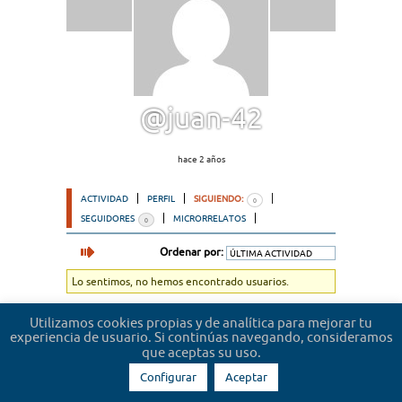
@juan-42
hace 2 años
ACTIVIDAD
PERFIL
SIGUIENDO:
0
SEGUIDORES
MICRORRELATOS
0
Ordenar por:
Lo sentimos, no hemos encontrado usuarios.
Utilizamos cookies propias y de analítica para mejorar tu
experiencia de usuario. Si continúas navegando, consideramos
que aceptas su uso.
Configurar
Aceptar