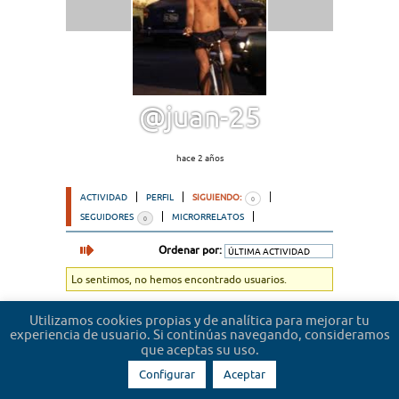
@juan-25
hace 2 años
ACTIVIDAD
PERFIL
SIGUIENDO:
0
SEGUIDORES
MICRORRELATOS
0
Ordenar por:
Lo sentimos, no hemos encontrado usuarios.
Utilizamos cookies propias y de analítica para mejorar tu
experiencia de usuario. Si continúas navegando, consideramos
que aceptas su uso.
Configurar
Aceptar