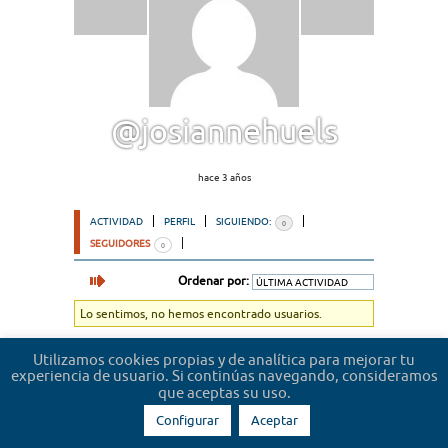
@josiannehuels
hace 3 años
ACTIVIDAD
PERFIL
SIGUIENDO:
0
SEGUIDORES
0
Ordenar por:
Lo sentimos, no hemos encontrado usuarios.
Utilizamos cookies propias y de analítica para mejorar tu
experiencia de usuario. Si continúas navegando, consideramos
que aceptas su uso.
Configurar
Aceptar