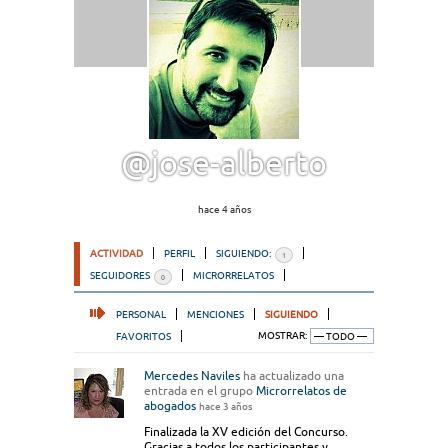
@jose-alberto
hace 4 años
ACTIVIDAD
PERFIL
SIGUIENDO:
1
SEGUIDORES
MICRORRELATOS
0
PERSONAL
MENCIONES
SIGUIENDO
FAVORITOS
MOSTRAR:
Mercedes Naviles
ha actualizado una
entrada en el grupo
Microrrelatos de
abogados
hace 3 años
Finalizada la XV edición del Concurso.
Gracias a todos los participantes y