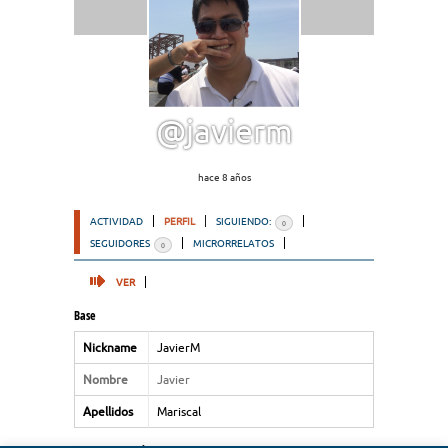
@javierm
hace 8 años
ACTIVIDAD
PERFIL
SIGUIENDO:
0
SEGUIDORES
MICRORRELATOS
0
VER
Base
Nickname
JavierM
Nombre
Javier
Apellidos
Mariscal