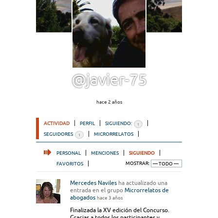
@javier-75
hace 2 años
ACTIVIDAD
PERFIL
SIGUIENDO:
1
SEGUIDORES
MICRORRELATOS
1
PERSONAL
MENCIONES
SIGUIENDO
FAVORITOS
MOSTRAR:
Mercedes Naviles
ha actualizado una
entrada en el grupo
Microrrelatos de
abogados
hace 3 años
Finalizada la XV edición del Concurso.
Gracias a todos los participantes y