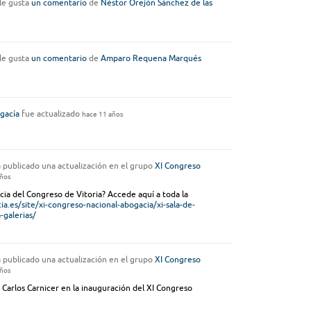
le gusta
un comentario
de
Néstor Orejón Sánchez de las
le gusta
un comentario
de
Amparo Requena Marqués
gacía
fue actualizado
hace 11 años
 publicado una actualización en el grupo
XI Congreso
años
ia del Congreso de Vitoria? Accede aquí a toda la
a.es/site/xi-congreso-nacional-abogacia/xi-sala-de-
-galerias/
 publicado una actualización en el grupo
XI Congreso
años
 Carlos Carnicer en la inauguración del XI Congreso