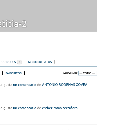
titia-2
SEGUIDORES
MICRORRELATOS
0
FAVORITOS
MOSTRAR:
le gusta
un comentario
de
ANTONIO RÓDENAS GOVEA
le gusta
un comentario
de
esther romo terrafeta