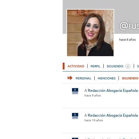
@ius
hace 6 años
ACTIVIDAD
PERFIL
SIGUIENDO:
4
PERSONAL
MENCIONES
SIGUIENDO
A
Redacción Abogacía Española
hace 9 años
A
Redacción Abogacía Española
hace 10 años