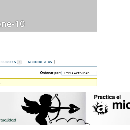
ene-10
SEGUIDORES
MICRORRELATOS
0
Ordenar por:
.