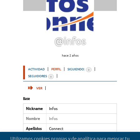
@infos
hace 2 años
ACTIVIDAD
PERFIL
SIGUIENDO:
0
SEGUIDORES
0
VER
Base
Nickname
Infos
Nombre
Infos
Apellidos
Connect
Utilizamos cookies propias y de analítica para mejorar tu
Tipo de