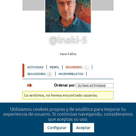
@inaki-5
hace 4 años
ACTIVIDAD
PERFIL
SIGUIENDO:
0
SEGUIDORES
MICRORRELATOS
0
Ordenar por:
Lo sentimos, no hemos encontrado usuarios.
Utilizamos cookies propias y de analítica para mejorar tu
experiencia de usuario. Si continúas navegando, consideramos
que aceptas su uso.
Configurar
Aceptar