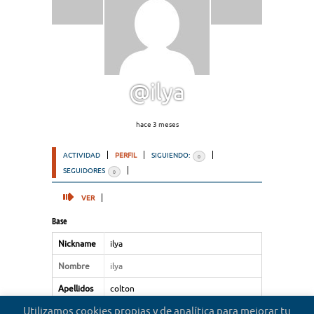
@ilya
hace 3 meses
ACTIVIDAD
PERFIL
SIGUIENDO:
0
SEGUIDORES
0
VER
Base
Nickname
ilya
Nombre
ilya
Apellidos
colton
Utilizamos cookies propias y de analítica para mejorar tu
Tipo de