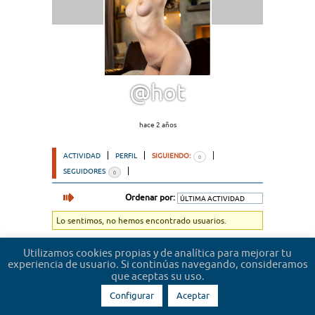
@hot
hace 2 años
ACTIVIDAD
PERFIL
SIGUIENDO:
0
SEGUIDORES
0
Ordenar por:
Lo sentimos, no hemos encontrado usuarios.
Utilizamos cookies propias y de analítica para mejorar tu
experiencia de usuario. Si continúas navegando, consideramos
que aceptas su uso.
Configurar
Aceptar