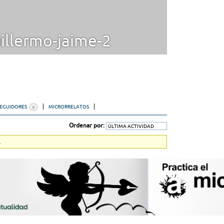
llermo-jaime-2
SEGUIDORES
MICRORRELATOS
0
Ordenar por:
.