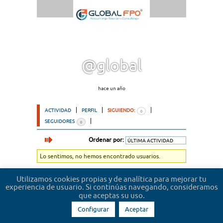
@global
hace un año
ACTIVIDAD
PERFIL
SIGUIENDO:
0
SEGUIDORES
0
Ordenar por:
Lo sentimos, no hemos encontrado usuarios.
Utilizamos cookies propias y de analítica para mejorar tu
experiencia de usuario. Si continúas navegando, consideramos
que aceptas su uso.
Configurar
Aceptar