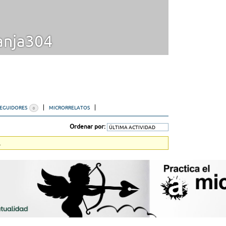
anja304
SEGUIDORES
MICRORRELATOS
0
Ordenar por:
.