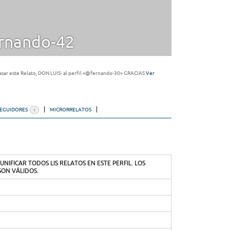
rnando-42
asar este Relato, DON LUIS- al perfil «@fernando-30» GRACIAS
Ver
SEGUIDORES
MICRORRELATOS
1
UNIFICAR TODOS LIS RELATOS EN ESTE PERFIL. LOS
SON VÁLIDOS.