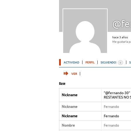
@fe
hace 3 años
Me gustaría p
ACTIVIDAD
PERFIL
SIGUIENDO:
0
VER
Base
"@fernando-30" 
Nickname
RESTANTES NO 
Nickname
Fernando
Nickname
Fernando
Nombre
Fernando