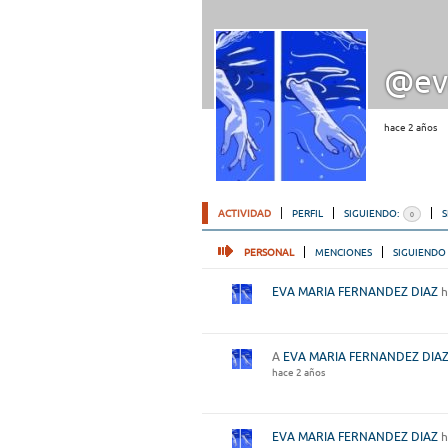
@ev
hace 2 años
ACTIVIDAD
PERFIL
SIGUIENDO:
0
PERSONAL
MENCIONES
SIGUIENDO
EVA MARIA FERNANDEZ DIAZ
h
A
EVA MARIA FERNANDEZ DIA
hace 2 años
EVA MARIA FERNANDEZ DIAZ
h