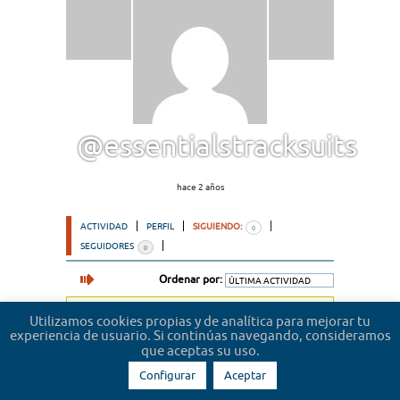
@essentialstracksuits
hace 2 años
ACTIVIDAD
PERFIL
SIGUIENDO:
0
SEGUIDORES
0
Ordenar por:
Lo sentimos, no hemos encontrado usuarios.
Utilizamos cookies propias y de analítica para mejorar tu
experiencia de usuario. Si continúas navegando, consideramos
que aceptas su uso.
Configurar
Aceptar