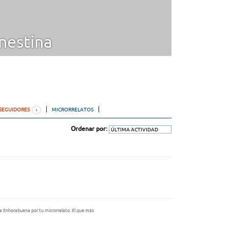
nestina
SEGUIDORES
MICRORRELATOS
4
Ordenar por:
a Enhorabuena por tu microrrelato. El que más