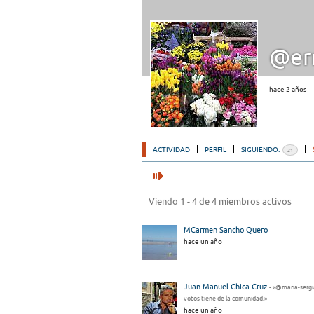
@er
hace 2 años
ACTIVIDAD
PERFIL
SIGUIENDO:
21
Viendo 1 - 4 de 4 miembros activos
MCarmen Sancho Quero
hace un año
Juan Manuel Chica Cruz
- «@maria-sergi
votos tiene de la comunidad.»
hace un año