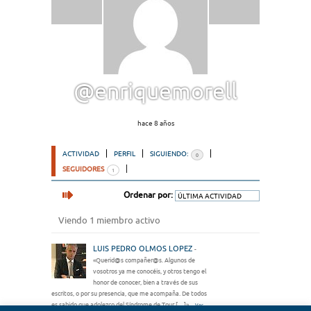
@enriquemorell
hace 8 años
ACTIVIDAD
PERFIL
SIGUIENDO:
0
SEGUIDORES
1
Ordenar por:
Viendo 1 miembro activo
LUIS PEDRO OLMOS LOPEZ
-
«Querid@s compañer@s. Algunos de
vosotros ya me conocéis, y otros tengo el
honor de conocer, bien a través de sus
escritos, o por su presencia, que me acompaña. De todos
es sabido que adolezco del Síndrome de Tour […]»
Ver