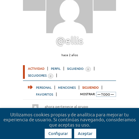
@ellis
hace 2 años
ACTIVIDAD
PERFIL
SIGUIENDO:
0
SEGUIDORES
0
PERSONAL
MENCIONES
SIGUIENDO
FAVORITOS
MOSTRAR:
ahora pertenece al grupo
Microrrelatos de abogados
hace 2 años
Utilizamos cookies propias y de analítica para mejorar tu
experiencia de usuario. Si continúas navegando, consideramos
que aceptas su uso.
Configurar
Aceptar