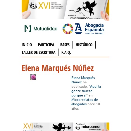
INICIO
PARTICIPA
BASES
HISTÓRICO
TALLER DE ESCRITURA
F.A.Q.
Elena Marqués Núñez
Elena Marqués
Núñez
ha
publicado: "
Aquí la
gente muere
porque sí
" en
Microrrelatos de
abogados
hace 10
años