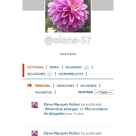
@elena-57
hace 9 años
ACTIVIDAD
PERFIL
SIGUIENDO:
0
SEGUIDORES
MICRORRELATOS
0
PERSONAL
MENCIONES
SIGUIENDO
FAVORITOS
MOSTRAR:
Elena Marqués Núñez
ha publicado:
"
Almendras amargas
" en
Microrrelatos
de abogados
hace 10 años
Elena Marqués Núñez
ha publicado: