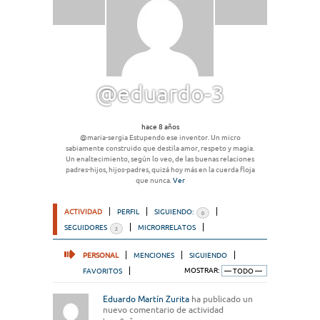
@eduardo-3
hace 8 años
@maria-sergia Estupendo ese inventor. Un micro
sabiamente construido que destila amor, respeto y magia.
Un enaltecimiento, según lo veo, de las buenas relaciones
padres-hijos, hijos-padres, quizá hoy más en la cuerda floja
que nunca.
Ver
ACTIVIDAD
PERFIL
SIGUIENDO:
0
SEGUIDORES
MICRORRELATOS
2
PERSONAL
MENCIONES
SIGUIENDO
FAVORITOS
MOSTRAR:
Eduardo Martín Zurita
ha publicado un
nuevo comentario de actividad