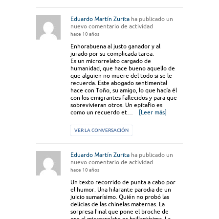
Eduardo Martín Zurita
ha publicado un
nuevo comentario de actividad
hace 10 años
Enhorabuena al justo ganador y al
jurado por su complicada tarea.
Es un microrrelato cargado de
humanidad, que hace bueno aquello de
que alguien no muere del todo si se le
recuerda. Este abogado sentimental
hace con Toño, su amigo, lo que hacía él
con los emigrantes fallecidos y para que
sobrevivieran otros. Un epitafio es
como un recuerdo et…
[Leer más]
VER LA CONVERSACIÓN
Eduardo Martín Zurita
ha publicado un
nuevo comentario de actividad
hace 10 años
Un texto recorrido de punta a cabo por
el humor. Una hilarante parodia de un
juicio sumarísimo. Quién no probó las
delicias de las chinelas maternas. La
sorpresa final que pone el broche de
oro al microrrelato es brillantísima. La