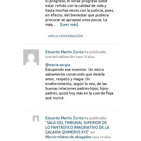
El progreso, el voraz progreso suele
estar reñido con la calidad de vida y
hasta muchas veces con la justicia, pues,
en efecto, del bienestar que pudiera
procurar se apropian unos pocos. La
máq…
[Leer más]
VER LA CONVERSACIÓN
Eduardo Martín Zurita
ha publicado
una actualización
hace 10 años
@maria-sergia
Estupendo ese inventor. Un micro
sabiamente construido que destila
amor, respeto y magia. Un
enaltecimiento, según lo veo, de las
buenas relaciones padres-hijos, hijos-
padres, quizá hoy más en la cuerda floja
que nunca.
Eduardo Martín Zurita
ha publicado:
"
SALA DEL TRIBUNAL SUPERIOR DE
LO FANTÁSTICO IMAGINATIVO DE LA
GALAXIA QUIMERUS XYZ
" en
Microrrelatos de abogados
hace 10 años