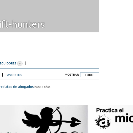
ft-hunters
SEGUIDORES
0
FAVORITOS
MOSTRAR:
rrelatos de abogados
hace 2 años