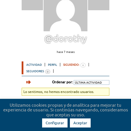
@dorothy
hace 7 meses
ACTIVIDAD
PERFIL
SIGUIENDO:
0
SEGUIDORES
0
Ordenar por:
Lo sentimos, no hemos encontrado usuarios.
Utilizamos cookies propias y de analítica para mejorar tu
experiencia de usuario. Si continúas navegando, consideramos
que aceptas su uso.
Configurar
Aceptar