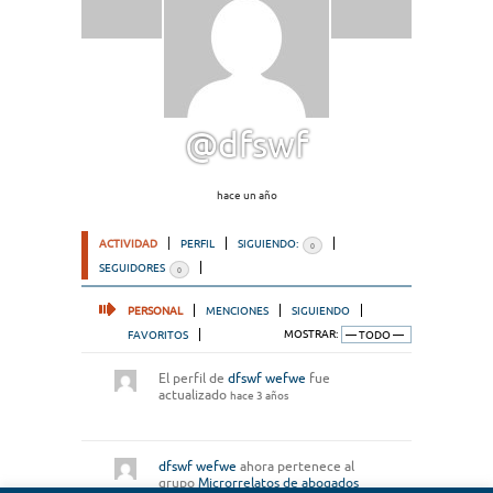
@dfswf
hace un año
ACTIVIDAD
PERFIL
SIGUIENDO:
0
SEGUIDORES
0
PERSONAL
MENCIONES
SIGUIENDO
FAVORITOS
MOSTRAR:
El perfil de
dfswf wefwe
fue
actualizado
hace 3 años
dfswf wefwe
ahora pertenece al
grupo
Microrrelatos de abogados