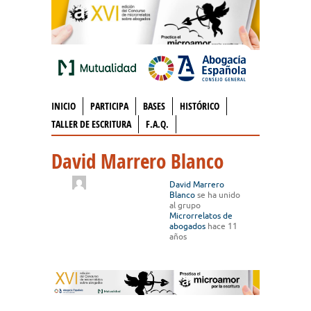
INICIO
PARTICIPA
BASES
HISTÓRICO
TALLER DE ESCRITURA
F.A.Q.
David Marrero Blanco
David Marrero
Blanco
se ha unido
al grupo
Microrrelatos de
abogados
hace 11
años