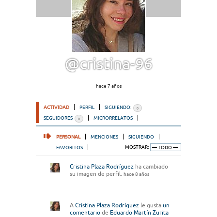
@cristina-96
hace 7 años
ACTIVIDAD
PERFIL
SIGUIENDO:
0
SEGUIDORES
MICRORRELATOS
0
PERSONAL
MENCIONES
SIGUIENDO
FAVORITOS
MOSTRAR:
Cristina Plaza Rodríguez
ha cambiado
su imagen de perfil.
hace 8 años
A
Cristina Plaza Rodríguez
le gusta
un
comentario
de
Eduardo Martín Zurita