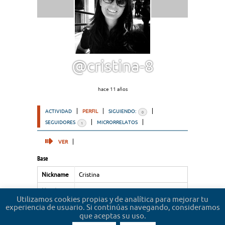
@cristina-8
hace 11 años
ACTIVIDAD
PERFIL
SIGUIENDO:
0
SEGUIDORES
MICRORRELATOS
1
VER
Base
Nickname
Cristina
Nombre
Cristina
Utilizamos cookies propias y de analítica para mejorar tu
experiencia de usuario. Si continúas navegando, consideramos
Apellidos
Jover Acosta
que aceptas su uso.