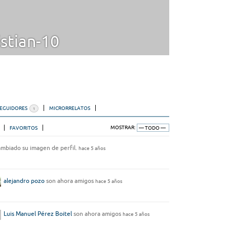
stian-10
SEGUIDORES
MICRORRELATOS
1
FAVORITOS
MOSTRAR:
mbiado su imagen de perfil.
hace 5 años
alejandro pozo
son ahora amigos
hace 5 años
Luis Manuel Pérez Boitel
son ahora amigos
hace 5 años