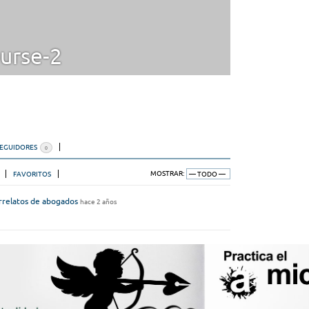
urse-2
SEGUIDORES
0
FAVORITOS
MOSTRAR:
rrelatos de abogados
hace 2 años