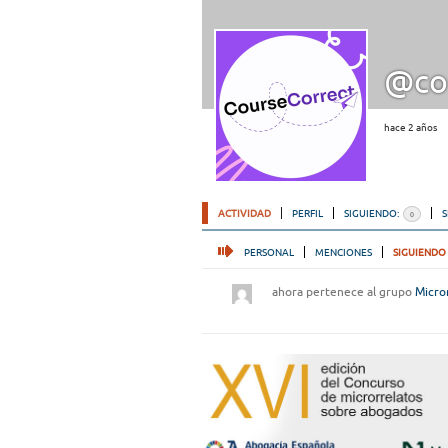
@co
hace 2 años
ACTIVIDAD
PERFIL
SIGUIENDO:
0
PERSONAL
MENCIONES
SIGUIENDO
ahora pertenece al grupo
Micro