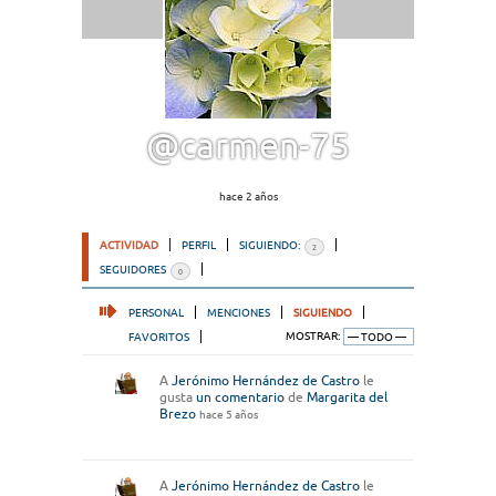
@carmen-75
hace 2 años
ACTIVIDAD
PERFIL
SIGUIENDO:
2
SEGUIDORES
0
PERSONAL
MENCIONES
SIGUIENDO
FAVORITOS
MOSTRAR:
A
Jerónimo Hernández de Castro
le
gusta
un comentario
de
Margarita del
Brezo
hace 5 años
A
Jerónimo Hernández de Castro
le