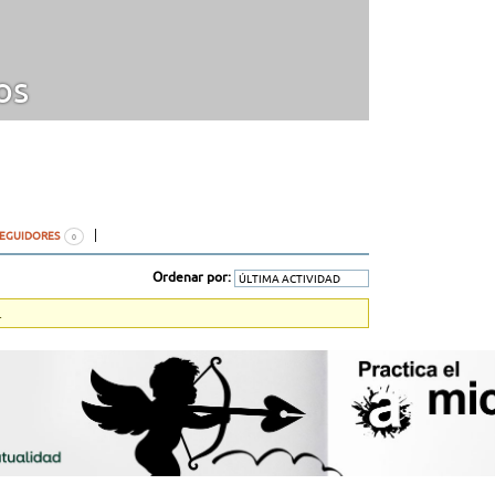
os
SEGUIDORES
0
Ordenar por:
.