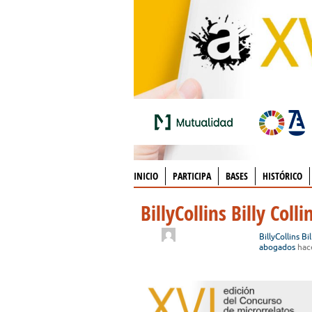
INICIO
PARTICIPA
BASES
HISTÓRICO
BillyCollins Billy Colli
BillyCollins Bil
abogados
hac