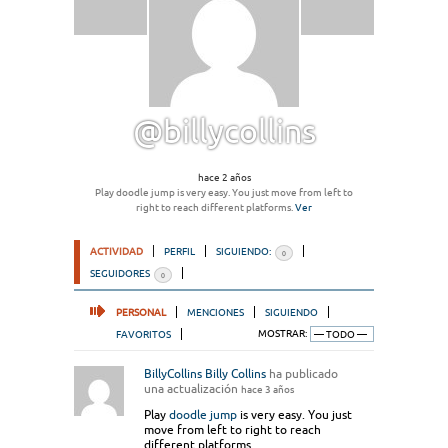
@billycollins
hace 2 años
Play doodle jump is very easy. You just move from left to
right to reach different platforms.
Ver
ACTIVIDAD
PERFIL
SIGUIENDO:
0
SEGUIDORES
0
PERSONAL
MENCIONES
SIGUIENDO
FAVORITOS
MOSTRAR:
BillyCollins Billy Collins
ha publicado
una actualización
hace 3 años
Play
doodle jump
is very easy. You just
move from left to right to reach
different platforms.