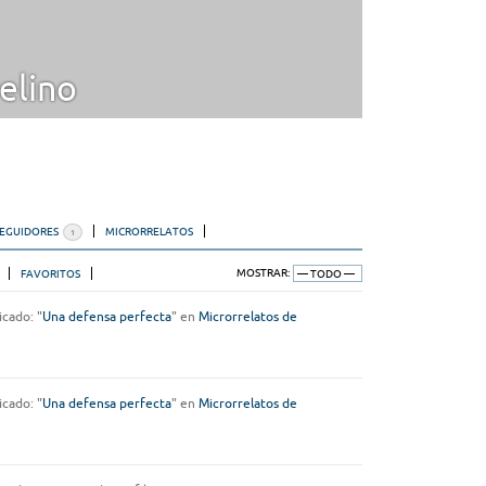
elino
SEGUIDORES
MICRORRELATOS
1
FAVORITOS
MOSTRAR:
icado: "
Una defensa perfecta
" en
Microrrelatos de
icado: "
Una defensa perfecta
" en
Microrrelatos de