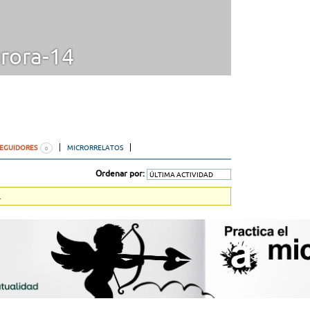
rora-14
SEGUIDORES
MICRORRELATOS
0
Ordenar por:
.