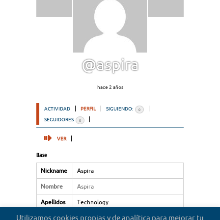
@aspira
hace 2 años
ACTIVIDAD
PERFIL
SIGUIENDO:
0
SEGUIDORES
0
VER
Base
Nickname
Aspira
Nombre
Aspira
Apellidos
Technology
Utilizamos cookies propias y de analítica para mejorar tu
Tipo de